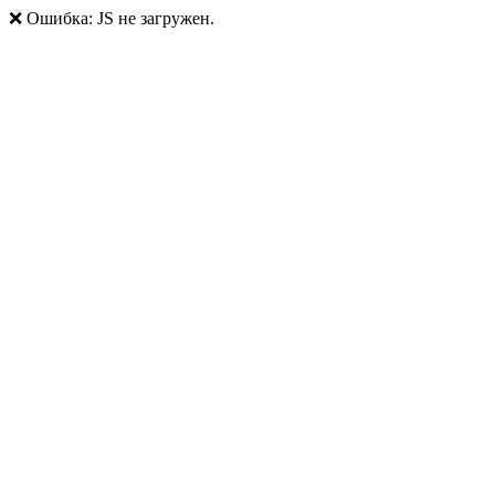
❌ Ошибка: JS не загружен.