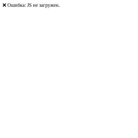
❌ Ошибка: JS не загружен.